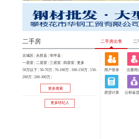
二手房
二手房出售
二
古城区
|
永胜县
|
华坪县
|
一居室
|
二居室
|
三居室
|
四居室
|
更多
50万以下
|
50-70万
|
70-100万
|
100-150万
|
150-
用户登录
注册用
200万
|
200-300万
|
更多搜索
房贷计算
公积金
更多经纪人