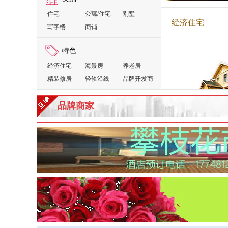
类别
住宅
公寓/住宅
别墅
经济住宅
写字楼
商铺
特色
经济住宅
海景房
养老房
精装修房
轻轨沿线
品牌开发商
投资地产
旅游地产
商业地产
品牌商家
水景地产
生态宜居房
多层洋房