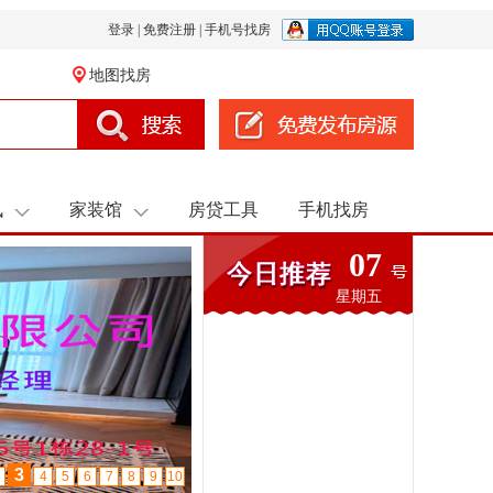
登录
|
免费注册
|
手机号找房
地图找房
讯
家装馆
房贷工具
手机找房
07
星期五
4
3
5
6
7
8
9
10