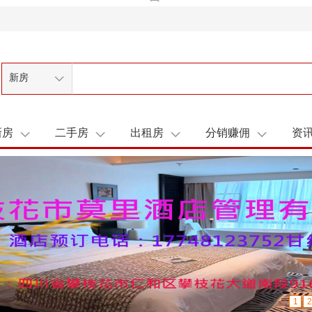
新房
新房
二手房
出租房
分销赚佣
资
1
2