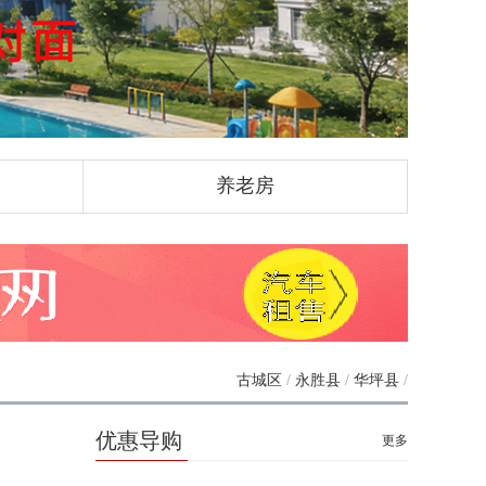
养老房
古城区
/
永胜县
/
华坪县
/
优惠导购
更多