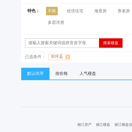
特色：
不限
经济住宅
海景房
养老房
多层洋房
已选条件：
华坪县
默认排序
按价格
人气楼盘
丽江房产
丽江楼盘
丽江楼盘