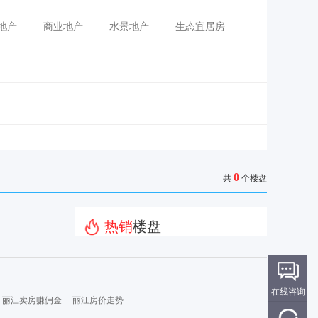
地产
商业地产
水景地产
生态宜居房
0
共
个楼盘
热销
楼盘
在线咨询
丽江卖房赚佣金
丽江房价走势